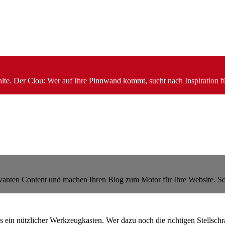
nhalte. Der Clou: Wer auf Ihre Pinnwand kommt, sucht nach Inspiration 
vanten Content und machen Ihren Blog zum Motor für Ihre Website. So s
s ein nützlicher Werkzeugkasten. Wer dazu noch die richtigen Stellschr