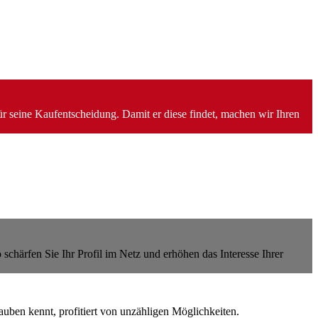
für seine Kaufentscheidung. Damit er diese findet, machen wir Ihren
chärfen Sie Ihr Profil im Netz und erhöhen das Interesse Ihrer
auben kennt, profitiert von unzähligen Möglichkeiten.