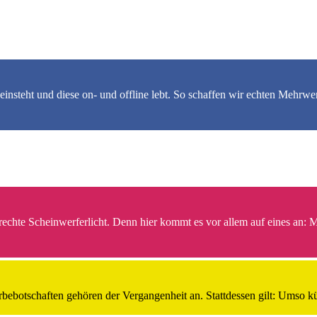
einsteht und diese on- und offline lebt. So schaffen wir echten Mehrwe
 rechte Scheinwerferlicht. Denn hier kommt es vor allem auf eines an:
ebotschaften gehören der Vergangenheit an. Stattdessen gilt: Umso kür