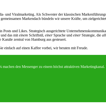
lla- und Viralmarketing. Als Schwester der klassischen Markenführu
dem gemeinsamen Markendach bündeln wir unsere Kräfte, um zielgericht
n Posts und Likes. Strategisch ausgerichtete Unternehmenskommunikat
und das mit
einem
Schriftstil,
einer
Sprache und
einer
Strategie, die
al
e Kanäle zentral von Hamburg aus gesteuert.
 einfach auf einen Kaffee vorbei, wir beraten mit Freude.
% machen den Messenger zu einem höchst attraktiven Marketingkanal. W