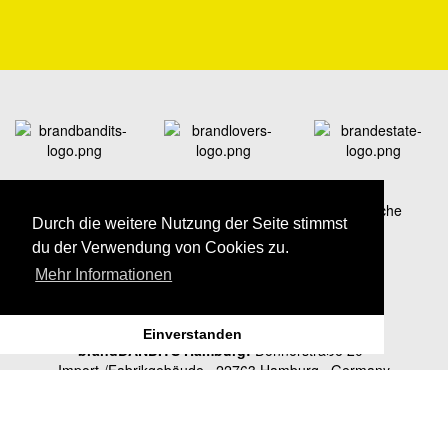
Ein starker Verbund
–
Profis für Branding und klassische
Durch die weitere Nutzung der Seite stimmst
Werbung, Social-Media-Marketing sowie
du der Verwendung von Cookies zu.
Immobilienkommunikation
Mehr Informationen
Einverstanden
brandBANDITS Hamburg:
Donnerstraße 20 ·
Import-/Fabrikgebäude · 22763 Hamburg · Germany
Telefon +49 40 22 63 997-70 · Fax +49 40 22 63 997-99 · E-Mail
hamburg@brandBANDITS.de